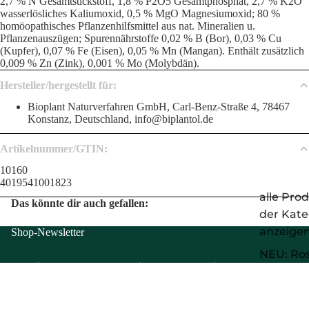
2,7 % N Gesamtstickstoff, 1,8 % P2O5 Gesamtphosphat, 2,7 % K2O
wasserlösliches Kaliumoxid, 0,5 % MgO Magnesiumoxid; 80 %
homöopathisches Pflanzenhilfsmittel aus nat. Mineralien u.
Pflanzenauszügen; Spurennährstoffe 0,02 % B (Bor), 0,03 % Cu
(Kupfer), 0,07 % Fe (Eisen), 0,05 % Mn (Mangan). Enthält zusätzlich
0,009 % Zn (Zink), 0,001 % Mo (Molybdän).
Hersteller/hergestellt für:
Bioplant Naturverfahren GmbH, Carl-Benz-Straße 4, 78467
Konstanz, Deutschland, info@biplantol.de
Artikelnummer/GTIN:
10160
4019541001823
alle Pro
Das könnte dir auch gefallen:
der Kate
anzeige
Shop-Newsletter
NEU: Ros
Hol dir 10 % Rabatt auf deinen nächsten Einkauf!
NEU:
Melde dich zu unserem Newsletter an und erhalte Infos zu neuen
Produkten, Zugang zu exklusiven Angeboten und mehr!
Gewächs
ZUR ANMELDUNG